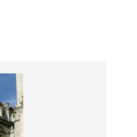
ockchain et drone
Actualités
Contact
open
search
form