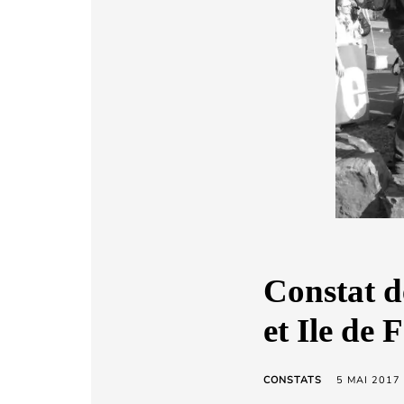
a
r
d
C
h
e
t
a
r
a
Constat d
et Ile de 
CONSTATS
5 MAI 2017