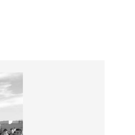
ockchain et drone
Actualités
Contact
open
search
form