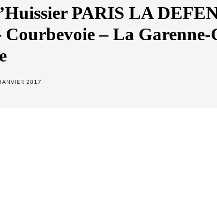
d’Huissier PARIS LA DEFE
– Courbevoie – La Garenne
e
 JANVIER 2017
a Défense, intervient pour vous en matière de constats