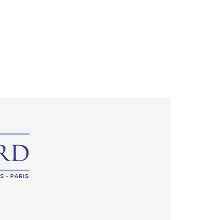
ockchain et drone
Actualités
Contact
open
search
form