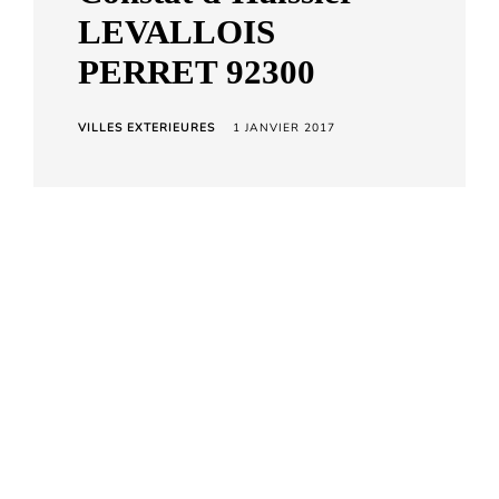
a
LEVALLOIS
r
PERRET 92300
d
C
VILLES EXTERIEURES
1 JANVIER 2017
h
e
t
a
r
a
Rendez-vous téléphonique 01-42-
72-14-56