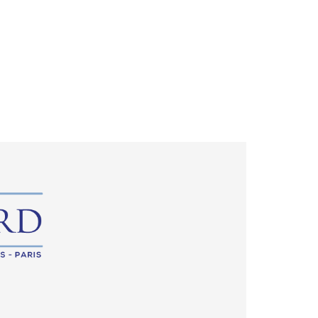
ockchain et drone
Actualités
Contact
open
search
form