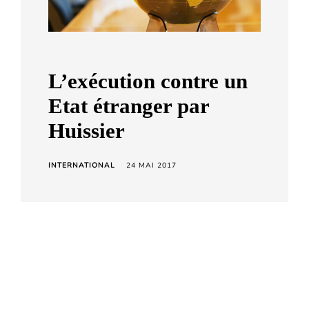
a
r
d
C
L’exécution contre un
h
Etat étranger par
e
Huissier
t
a
r
INTERNATIONAL
24 MAI 2017
a
L’exécution contre un Etat