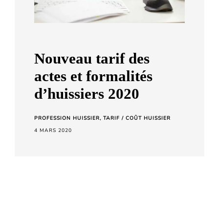
a
r
d
C
Nouveau tarif des
h
actes et formalités
e
d’huissiers 2020
t
a
r
PROFESSION HUISSIER
TARIF / COÛT HUISSIER
a
4 MARS 2020
Les arrêtés fixant le tarif des professions
réglementées du droit à compter du 1er mars