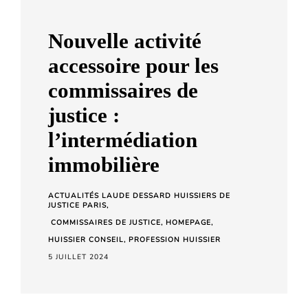
a
r
Nouvelle activité
d
accessoire pour les
C
commissaires de
h
e
justice :
t
l’intermédiation
a
immobilière
r
a
ACTUALITÉS LAUDE DESSARD HUISSIERS DE
JUSTICE PARIS
COMMISSAIRES DE JUSTICE
HOMEPAGE
HUISSIER CONSEIL
PROFESSION HUISSIER
5 JUILLET 2024