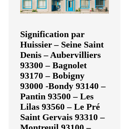
a
r
d
C
Signification par
h
Huissier – Seine Saint
e
Denis – Aubervilliers
t
a
93300 – Bagnolet
r
93170 – Bobigny
a
93000 -Bondy 93140 –
Pantin 93500 – Les
Lilas 93560 – Le Pré
Saint Gervais 93310 –
Montreuil 93100 –