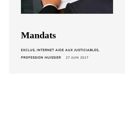
a
r
d
C
Mandats
h
e
EXCLUS
INTERNET AIDE AUX JUSTICIABLES
t
PROFESSION HUISSIER
27 JUIN 2017
a
r
a
Vous trouverez ci après les
exemples de mandats à nous
retourner complétés et signés