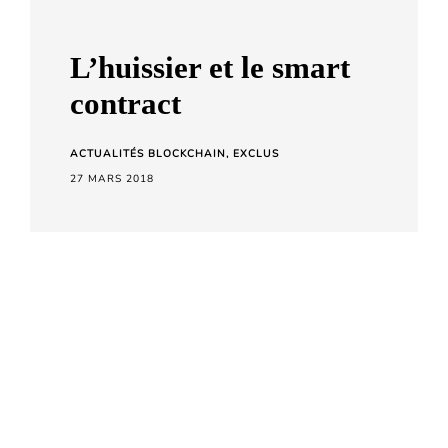
a
r
L’huissier et le smart
d
contract
C
h
ACTUALITÉS BLOCKCHAIN
EXCLUS
e
27 MARS 2018
t
a
r
a
L’Huissier de Justice procède à
l’exécution des décisions de
Justice.