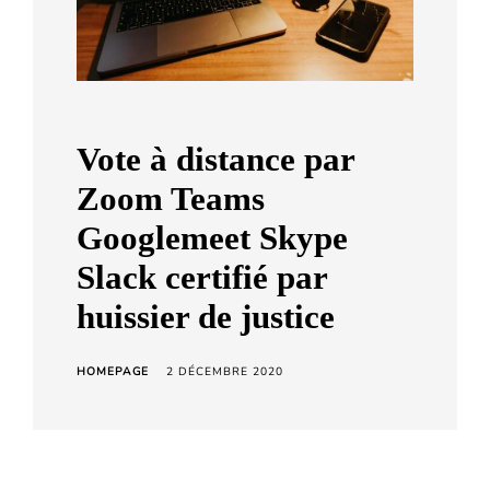
a
r
d
C
h
Vote à distance par
e
Zoom Teams
t
Googlemeet Skype
a
r
Slack certifié par
a
huissier de justice
HOMEPAGE
2 DÉCEMBRE 2020