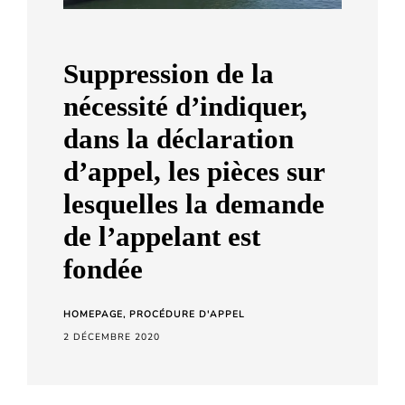
a
r
d
Suppression de la
C
nécessité d’indiquer,
h
dans la déclaration
e
d’appel, les pièces sur
t
a
lesquelles la demande
r
de l’appelant est
a
fondée
HOMEPAGE
PROCÉDURE D'APPEL
2 DÉCEMBRE 2020