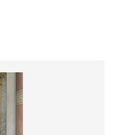
ockchain et drone
Actualités
Contact
open
search
form