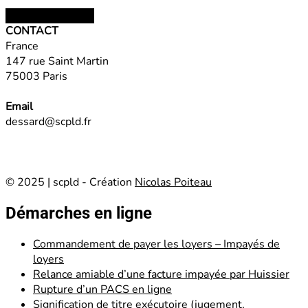
Choix des options
CONTACT
France
147 rue Saint Martin
75003 Paris
Email
dessard@scpld.fr
© 2025 | scpld - Création
Nicolas Poiteau
Démarches en ligne
Commandement de payer les loyers – Impayés de
loyers
Relance amiable d’une facture impayée par Huissier
Rupture d’un PACS en ligne
Signification de titre exécutoire (jugement,