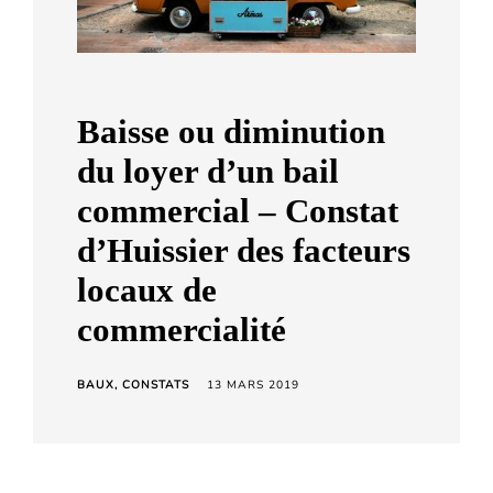
a
r
d
C
Baisse ou diminution
h
du loyer d’un bail
e
t
commercial – Constat
a
d’Huissier des facteurs
r
locaux de
a
commercialité
BAUX
CONSTATS
13 MARS 2019