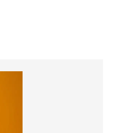
ockchain et drone
Actualités
Contact
open
search
form