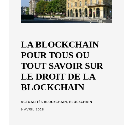
a
r
d
C
h
LA BLOCKCHAIN
e
POUR TOUS OU
t
a
TOUT SAVOIR SUR
r
LE DROIT DE LA
a
BLOCKCHAIN
ACTUALITÉS BLOCKCHAIN
BLOCKCHAIN
9 AVRIL 2018