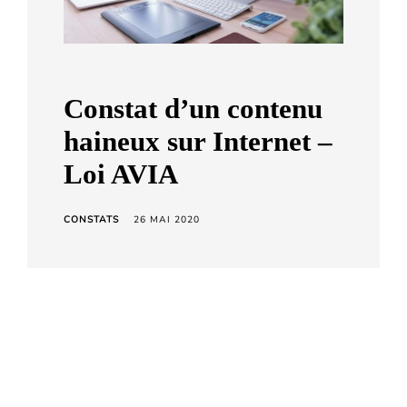
a
r
d
C
Constat d’un contenu
h
haineux sur Internet –
e
t
Loi AVIA
a
r
CONSTATS
26 MAI 2020
a
18.06.20 – La disposition-phare de la loi Avia
contre la haine en ligne censurée par le Conseil
constitutionnel