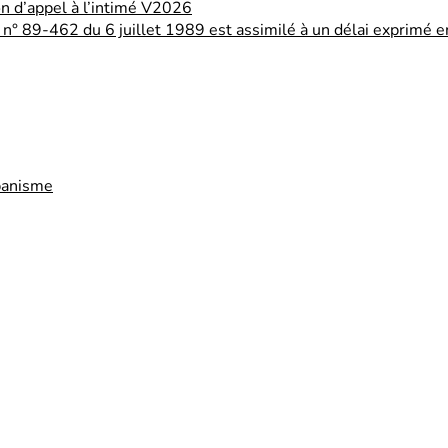
on d’appel à l’intimé V2026
loi n° 89-462 du 6 juillet 1989 est assimilé à un délai exprimé e
rbanisme