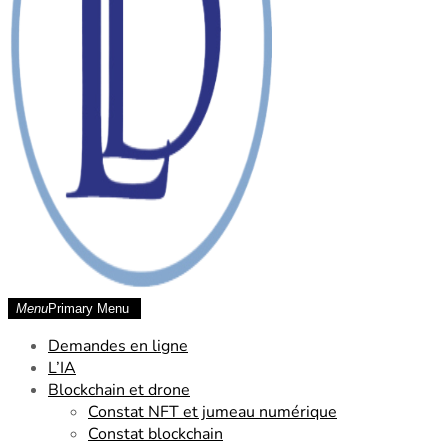
Menu
Primary Menu
SCP Laude Dessard Chetara
Demandes en ligne
L’IA
Blockchain et drone
Constat NFT et jumeau numérique
Constat blockchain