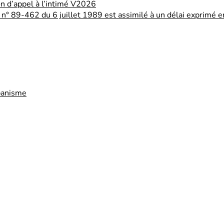
on d’appel à l’intimé V2026
loi n° 89-462 du 6 juillet 1989 est assimilé à un délai exprimé e
rbanisme