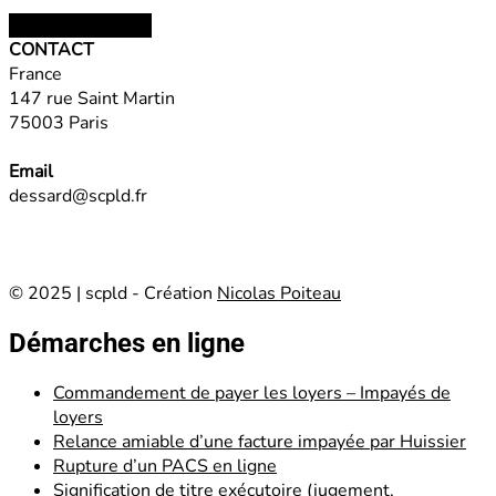
Choix des options
CONTACT
France
147 rue Saint Martin
75003 Paris
Email
dessard@scpld.fr
© 2025 | scpld - Création
Nicolas Poiteau
Démarches en ligne
Commandement de payer les loyers – Impayés de
loyers
Relance amiable d’une facture impayée par Huissier
Rupture d’un PACS en ligne
Signification de titre exécutoire (jugement,