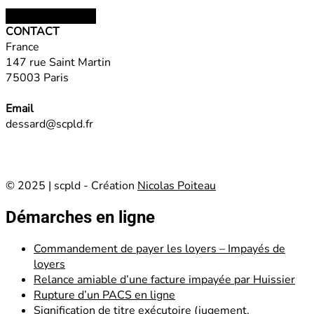
Choix des options
CONTACT
France
147 rue Saint Martin
75003 Paris
Email
dessard@scpld.fr
© 2025 | scpld - Création
Nicolas Poiteau
Démarches en ligne
Commandement de payer les loyers – Impayés de
loyers
Relance amiable d’une facture impayée par Huissier
Rupture d’un PACS en ligne
Signification de titre exécutoire (jugement,