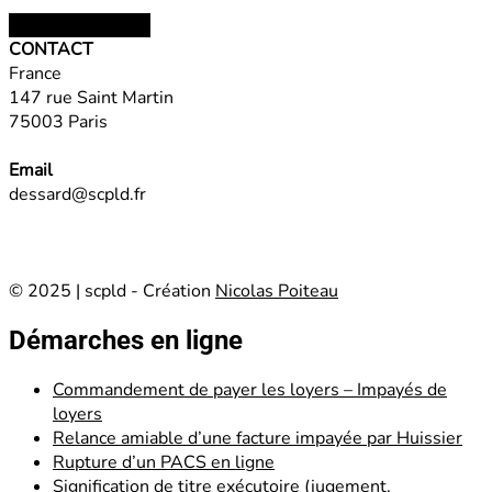
Choix des options
CONTACT
France
147 rue Saint Martin
75003 Paris
Email
dessard@scpld.fr
© 2025 | scpld - Création
Nicolas Poiteau
Démarches en ligne
Commandement de payer les loyers – Impayés de
loyers
Relance amiable d’une facture impayée par Huissier
Rupture d’un PACS en ligne
Signification de titre exécutoire (jugement,